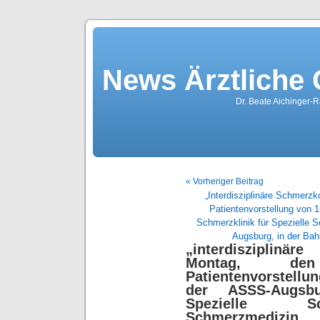
News Ärztliche
Dr. Beate Aichinger-R
« Vorheriger Beitrag
„Interdisziplinäre Schmerz
Patientenvorstellung von 
Schmerzklinik für Spezielle
Augsburg, in der Ba
„interdisziplin
Montag, de
Patientenvorstell
der ASSS-Augsbu
Spezielle Sc
Schmerzmedizin