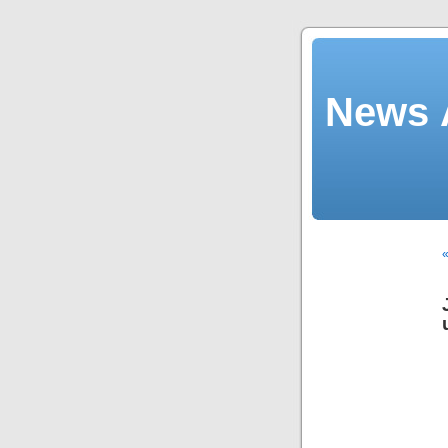
News Ä
«