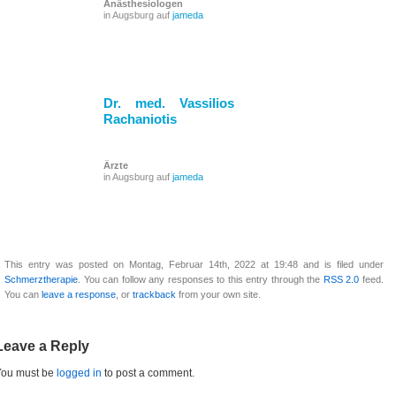
Anästhesiologen
in Augsburg auf
jameda
Dr. med. Vassilios
Rachaniotis
Ärzte
in Augsburg auf
jameda
This entry was posted on Montag, Februar 14th, 2022 at 19:48 and is filed under
Schmerztherapie
. You can follow any responses to this entry through the
RSS 2.0
feed.
You can
leave a response
, or
trackback
from your own site.
Leave a Reply
You must be
logged in
to post a comment.