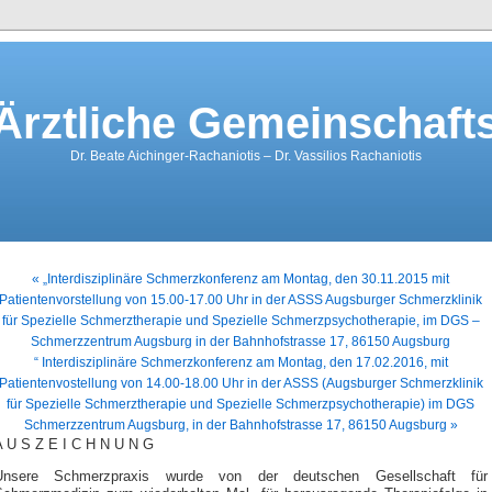
rztliche Gemeinschaft
Dr. Beate Aichinger-Rachaniotis – Dr. Vassilios Rachaniotis
« „Interdisziplinäre Schmerzkonferenz am Montag, den 30.11.2015 mit
Patientenvorstellung von 15.00-17.00 Uhr in der ASSS Augsburger Schmerzklinik
für Spezielle Schmerztherapie und Spezielle Schmerzpsychotherapie, im DGS –
Schmerzzentrum Augsburg in der Bahnhofstrasse 17, 86150 Augsburg
“ Interdisziplinäre Schmerzkonferenz am Montag, den 17.02.2016, mit
Patientenvostellung von 14.00-18.00 Uhr in der ASSS (Augsburger Schmerzklinik
für Spezielle Schmerztherapie und Spezielle Schmerzpsychotherapie) im DGS
Schmerzzentrum Augsburg, in der Bahnhofstrasse 17, 86150 Augsburg »
A U S Z E I C H N U N G
Unsere Schmerzpraxis wurde von der deutschen Gesellschaft für