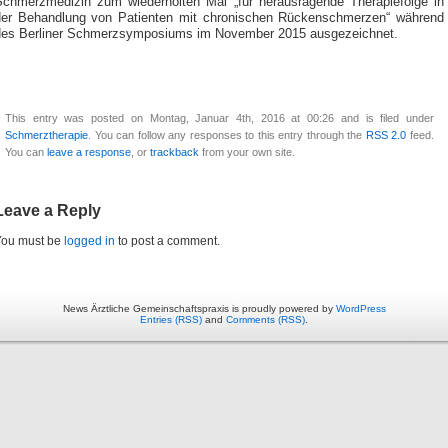
Schmerzmedizin zum wiederholten Mal „für herausragende Therapiefolge in
der Behandlung von Patienten mit chronischen Rückenschmerzen“ während
des Berliner Schmerzsymposiums im November 2015 ausgezeichnet.
This entry was posted on Montag, Januar 4th, 2016 at 00:26 and is filed under
Schmerztherapie
. You can follow any responses to this entry through the
RSS 2.0
feed.
You can
leave a response
, or
trackback
from your own site.
Leave a Reply
You must be
logged in
to post a comment.
News Ärztliche Gemeinschaftspraxis is proudly powered by
WordPress
Entries (RSS)
and
Comments (RSS)
.