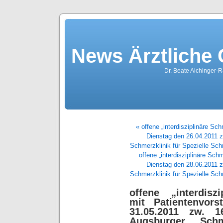
News Ärztliche
Dr. Beate Aichinger-R
« offene „interdisziplinäre S
Dienstag den 26.04.2011 z
Schmerzklinik für Spezielle Sc
offene „interdisziplinäre Sc
Dienstag den 28.06.2011 z
Schmerzklinik für Spezielle Sc
offene „interdisz
mit Patientenvor
31.05.2011 zw. 1
Augsburger Schm