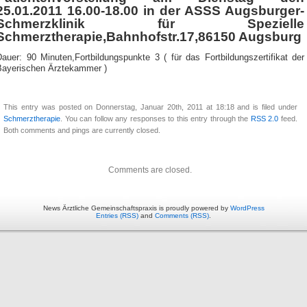
25.01.2011 16.00-18.00 in der ASSS Augsburger-
Schmerzklinik für Spezielle
Schmerztherapie,Bahnhofstr.17,86150 Augsburg
auer: 90 Minuten,Fortbildungspunkte 3 ( für das Fortbildungszertifikat der
Bayerischen Ärztekammer )
This entry was posted on Donnerstag, Januar 20th, 2011 at 18:18 and is filed under
Schmerztherapie
. You can follow any responses to this entry through the
RSS 2.0
feed.
Both comments and pings are currently closed.
Comments are closed.
News Ärztliche Gemeinschaftspraxis is proudly powered by
WordPress
Entries (RSS)
and
Comments (RSS)
.