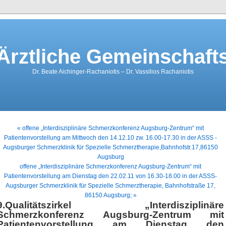
rztliche Gemeinschaft
Dr. Beate Aichinger-Rachaniotis – Dr. Vassilios Rachaniotis
« offene „Interdisziplinäre Schmerzkonferenz Augsburg-Zentrum“ mit
Patientenvorstellung am Mittwoch den 14.12.10 zw. 16.00-17.30 in der ASSS -
Augsburger Schmerzklinik für Spezielle Schmerztherapie,Bahnhofstr.17,86150
Augsburg
offene „Interdisziplinäre Schmerzkonferenz Augsburg-Zentrum“ mit
Patientenvorstellung am Dienstag den 22.02.11 von 16.30-18.00 in der ASSS-
Augsburger Schmerzklinik für Spezielle Schmerztherapie, Bahnhofstraße 17,
86150 Augsburg; »
9.Qualitätszirkel „Interdisziplinäre
Schmerzkonferenz Augsburg-Zentrum mit
Patientenvorstellung am Dienstag den